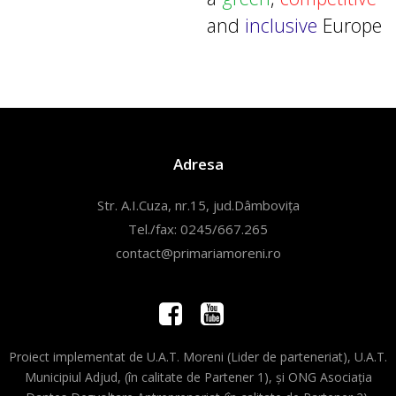
and
inclusive
Europe
Adresa
Str. A.I.Cuza, nr.15, jud.Dâmbovița
Tel./fax: 0245/667.265
contact@primariamoreni.ro
Proiect implementat de U.A.T. Moreni (Lider de parteneriat), U.A.T.
Municipiul Adjud, (în calitate de Partener 1), și ONG Asociația